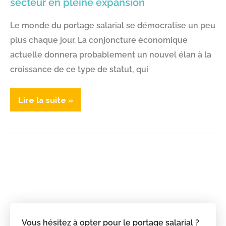
secteur en pleine expansion
Le monde du portage salarial se démocratise un peu
plus chaque jour. La conjoncture économique
actuelle donnera probablement un nouvel élan à la
croissance de ce type de statut, qui
Le
Lire la suite »
portage
salarial
informatique,
un
secteur
en
pleine
expansion
Vous hésitez à opter pour le portage salarial ?